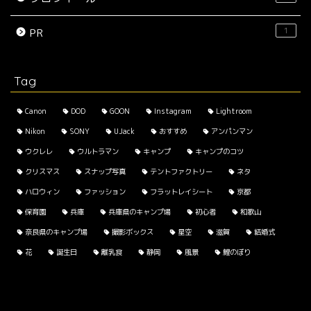
1
PR
Tag
Canon
DOD
GOON
Instagram
Lightroom
Nikon
SONY
UJack
おすすめ
アンパンマン
ウクレレ
ウルトラマン
キャンプ
キャンプのコツ
クリスマス
スナップ写真
テントファクトリー
ネタ
ハロウィン
ファッション
フラットレイシート
京都
保育園
兵庫
兵庫県のキャンプ場
初心者
和歌山
奈良県のキャンプ場
撮影ボックス
星空
滋賀
結婚式
花
誕生日
離乳食
静岡
風景
鯉のぼり