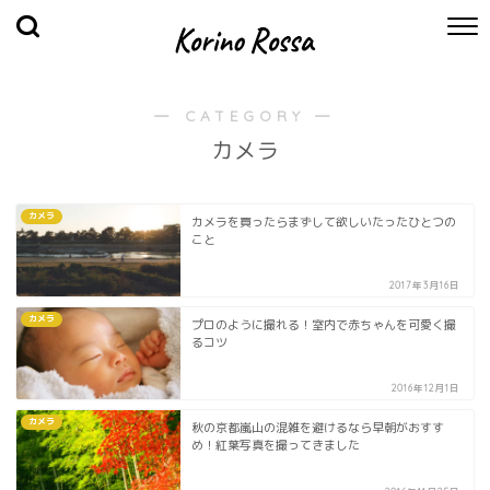
― CATEGORY ―
カメラ
カメラ
カメラを買ったらまずして欲しいたったひとつの
こと
2017年3月16日
カメラ
プロのように撮れる！室内で赤ちゃんを可愛く撮
るコツ
2016年12月1日
カメラ
秋の京都嵐山の混雑を避けるなら早朝がおすす
め！紅葉写真を撮ってきました