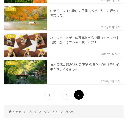
2016年11月25日
カメラ
紅葉がキレイな嵐山に子連れベビーカーで行って
きました
2016年11月24日
カメラ
ハーフバースデーの写真を自宅で撮ってみよう｜
可愛い加工でオシャレ度アップ！
2016年11月22日
カメラ
日本の滝百選のひとつ”箕面の滝”へ子連れでハイ
キングしてきました
2016年11月16日
...
1
5
6
HOME
ブログ
クリエイト
カメラ