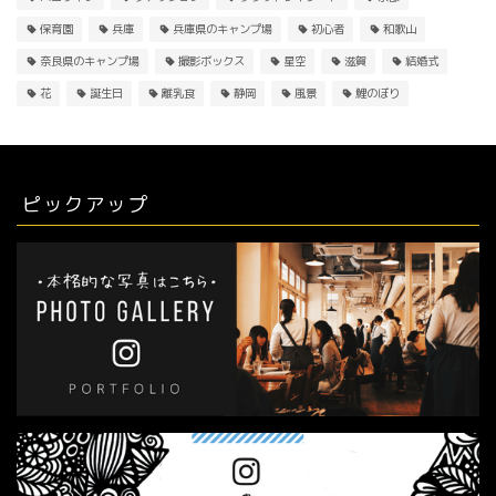
保育園
兵庫
兵庫県のキャンプ場
初心者
和歌山
奈良県のキャンプ場
撮影ボックス
星空
滋賀
結婚式
花
誕生日
離乳食
静岡
風景
鯉のぼり
ピックアップ