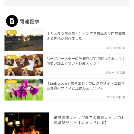
関連記事
カメラ
【カメラ女子必見！】イケてる日本のプロ写真家
３名を私が選びました
2017年3月31日
カメラ
ハーフバースデーの写真を自宅で撮ってみよう｜
可愛い加工でオシャレ度アップ！
2016年11月22日
カメラ
【Lightroomで書き出し】ブログやサイトに載せ
る写真のサイズと圧縮方法について
2017年6月21日
細野渓流キャンプ場での真夏キャンプは
超過酷だった【キャンプレポ】