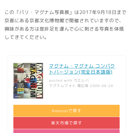
この「パリ・マグナム写真展」は2017年9月18日まで
京都にある京都文化博物館で開催されていますので、
興味がある方は是非足を運んで心に刺さる写真を体感
してきてください。
マグナム・マグナム コンパク
トバージョン(完全日本語版)
posted with
カエレバ
マグナムフォト 青幻舎 2009-08-20
Amazonで探す
楽天市場で探す