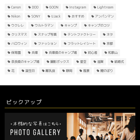
Canon
DOD
GOON
Instagram
Lightroom
Nikon
SONY
UJack
おすすめ
アンパンマン
ウクレレ
ウルトラマン
キャンプ
キャンプのコツ
クリスマス
スナップ写真
テントファクトリー
ネタ
ハロウィン
ファッション
フラットレイシート
京都
保育園
兵庫
兵庫県のキャンプ場
初心者
和歌山
奈良県のキャンプ場
撮影ボックス
星空
滋賀
結婚式
花
誕生日
離乳食
静岡
風景
鯉のぼり
ピックアップ