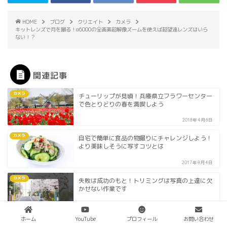
HOME
ブログ
クリエイト
カメラ
キットレンズで月を撮る！α6000の全画素超解像ズームを使えば超望遠レンズはいら
ない！？
関連記事
カメラ
チューリップが見頃！兵庫県立フラワーセンター
で色とりどりの春を満喫しよう
2018年4月6日
カメラ
自宅で簡単に食品の物撮りにチャレンジしよう！
より美味しそうに写すコツとは
2017年8月4日
カメラ
失敗は成功のもと！トリミングは写真の上達に欠
かせない作業です
2017年3月27日
ホーム
YouTube
プロフィール
お問い合わせ