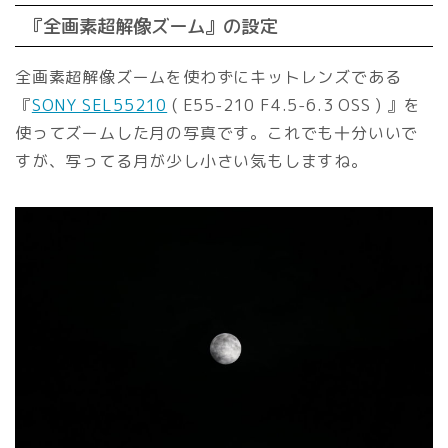
『全画素超解像ズーム』の設定
全画素超解像ズームを使わずにキットレンズである
『
SONY SEL55210
( E55-210 F4.5-6.3 OSS ) 』を
使ってズームした月の写真です。これでも十分いいで
すが、写ってる月が少し小さい気もしますね。