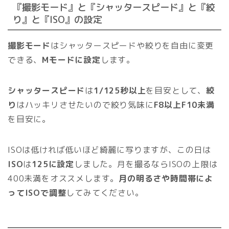
『撮影モード』と『シャッタースピード』と『絞
り』と『ISO』の設定
撮影モード
はシャッタースピードや絞りを自由に変更
できる、
Mモードに設定
します。
シャッタースピード
は
1/125秒以上
を目安として、
絞
り
はハッキリさせたいので絞り気味に
F8以上F10未満
を目安に。
ISOは低ければ低いほど綺麗に写りますが、この日は
ISO
は
125に設定
しました。月を撮るならISOの上限は
400未満をオススメします。
月の明るさや時間帯によ
ってISOで調整
してみてください。