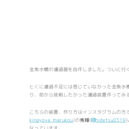
金魚水槽の濾過器を自作しました。ついに行
とくに濾過不足には感じていなかった金魚水
り、前から挑戦したかった濾過装置作ってみ
こちらの装置、作り方はインスタグラムの方
kingyoya_marukou
)の
秀様
(
hidetsu0319
なっています。