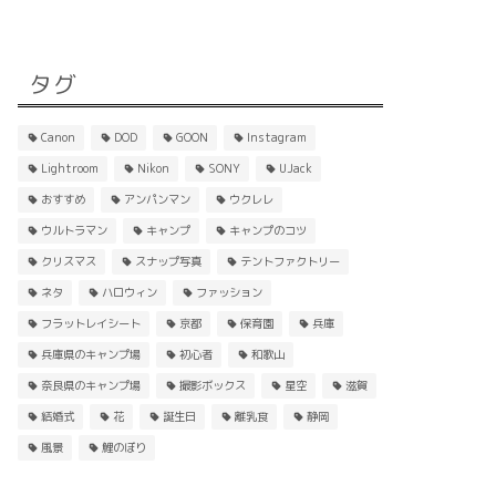
タグ
Canon
DOD
GOON
Instagram
Lightroom
Nikon
SONY
UJack
おすすめ
アンパンマン
ウクレレ
ウルトラマン
キャンプ
キャンプのコツ
クリスマス
スナップ写真
テントファクトリー
ネタ
ハロウィン
ファッション
フラットレイシート
京都
保育園
兵庫
兵庫県のキャンプ場
初心者
和歌山
奈良県のキャンプ場
撮影ボックス
星空
滋賀
結婚式
花
誕生日
離乳食
静岡
風景
鯉のぼり