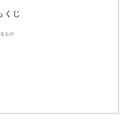
もくじ
るもの
る