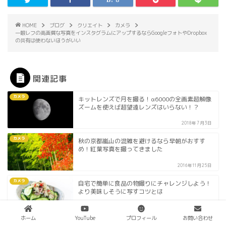
HOME
ブログ
クリエイト
カメラ
一眼レフの高画質な写真をインスタグラムにアップするならGoogleフォトやDropbox
の共有は使わないほうがいい
関連記事
カメラ
キットレンズで月を撮る！α6000の全画素超解像
ズームを使えば超望遠レンズはいらない！？
2018年7月3日
カメラ
秋の京都嵐山の混雑を避けるなら早朝がおすす
め！紅葉写真を撮ってきました
2016年11月25日
カメラ
自宅で簡単に食品の物撮りにチャレンジしよう！
より美味しそうに写すコツとは
2017年8月4日
ホーム
YouTube
プロフィール
お問い合わせ